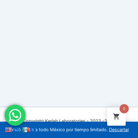
0
Copyright Kerlab Laboratories - 2023 -2030
EN
ES
Envió gratis a todo México por tiempo limitado.
Descartar