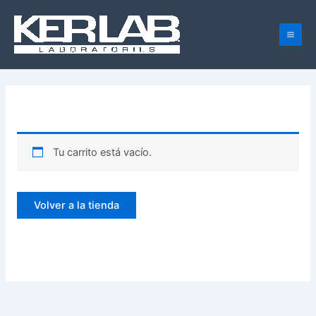
Ir
Mai
al
Men
contenido
Tu carrito está vacío.
Volver a la tienda