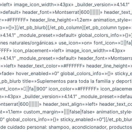
left» image_icon_width=»43px» _builder_version=»4.14.1″
default» header_font=»Montserrat|600|||||||» header_text
r=»#FFFFFF» header_line_height=»1.2em» animation_style
fo=»{}»][/et_pb_blurb][/et_pb_column][et_pb_column type=
=»4.14.1″ _module_preset=»default» global_colors_info=»{}»
ones naturales/orgánicas.» use_icon=»on» font_icon=»||fa
FFFF» icon_placement=»left» image_icon_width=»43px»
=»4.14.1″ _module_preset=»default» header_font=»Montserrat
n=»left» header_text_color=»#FFFFFF» header_line_height
»fade» hover_enabled=»0″ global_colors_info=»{}» sticky_
_pb_blurb title=»Suplementos para toda la familia y deport
nt_icon=»||fa||900″ icon_color=»#FFFFFF» icon_placeme
=»43px» _builder_version=»4.14.1″ _module_preset=»defau
tserrat|600|||||||» header_text_align=»left» header_text_
ht=»1.1em» custom_margin=»||||false|false» animation_styl
″ global_colors_info=»{}» sticky_enabled=»0″][/et_pb_blu
 de cuidado personal: shampoo, acondicionador, productos 