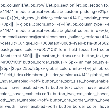
t_pb_column][/et_pb_row][/et_pb_section][et_pb_section fb_
=»4.14.1″ _module_preset=»default» custom_padding=»21px|
fo=»{}»][et_pb_row _builder_version=»4.14.1″ _module_pres
0px|||||» global_colors_info=»{}»][et_pb_column type=»4
=»4.14.1″ _module_preset=»default» global_colors_info=»{}»
orm email=»
ventas@protal.com.mx
» _builder_version=»4.14.
»default» _unique_id=»060afa0f-8b8d-49e9-b11a-8f5f66
s_background_color=»#0C71C3″ form_field_focus_text_col
»Montserrat|500|||||||» custom_button=»on» button_text_
=»#0C71C3″ button_border_radius=»15px» animation_style
|25px|25px|25px|25px» global_colors_info=»{}»][et_pb_co
″ field_title=»Nombre» _builder_version=»4.14.1″ global_co
__hover_enabled=»off» button_one_text_size__hover_enabl
size__hover_enabled=»off» button_text_color__hover_enab
color__hover_enabled=»off» button_two_text_color__hover
idth__hover_enabled=»off» button_one_border_width__hov
er_width__hover_enabled=»off» button_border_color__hove