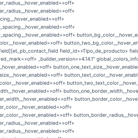
er_radius__hover_enabled=»off»
er_radius__hover_enabled=»off»
acing__hover_enabled=»off»
r_spacing__hover_enabled=»off»
r_spacing__hover_enabled=»off» button_bg_color__hover_
olor__hover_enabled=»off» button_two_bg_color__hover_e
ield][et_pb_contact_field field_id=»Típo_de_producto» fiel
red_mark=»off» _builder_version=»4.14.1″ global_colors_inf
__hover_enabled=»off» button_one_text_size__hover_enabl
size__hover_enabled=»off» button_text_color__hover_enab
color__hover_enabled=»off» button_two_text_color__hover
idth__hover_enabled=»off» button_one_border_width__hov
er_width__hover_enabled=»off» button_border_color__hove
er_color__hover_enabled=»off»
er_color__hover_enabled=»off» button_border_radius__hov
er_radius__hover_enabled=»off»
er_radius__hover_enabled=»off»