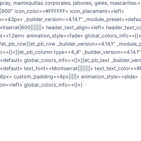
pray, mantequillas corporales, jabones, geles, mascarillas
||900″ icon_color=»#FFFFFF» icon_placement=»left»
=»43px» _builder_version=»4.14.1″ _module_preset=»defau
tserrat|600|||||||» header_text_align=»left» header_text_
ht=»1.2em» animation_style=»fade» global_colors_info=»{}»
/et_pb_row][et_pb_row _builder_version=»4.14.1″ _module_
fo=»{}»][et_pb_column type=»4_4″ _builder_version=»4.14.1″
default» global_colors_info=»{}»][et_pb_text _builder_vers
default» text_font=»Montserrat||||||||» text_text_color=»
16px» custom_padding=»4px|||||» animation_style=»slide»
on=»left» global_colors_info=»{}»]
 con productos terminados listos para salir al mercado de
ra agregar su marca y etiqueta ¡rápido y fácil!
xico en cumplimiento con las regulaciones nacionales e 
lidad e higiene.