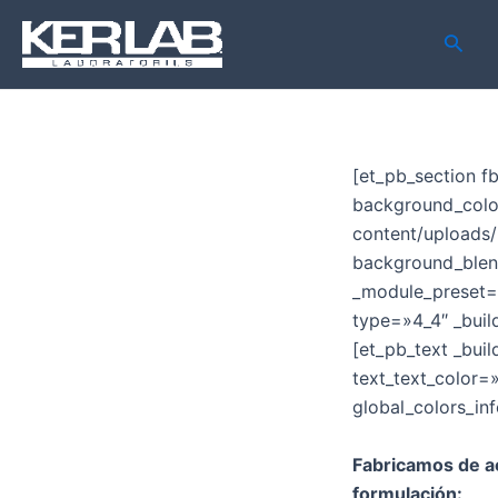
Ir
Busca
al
contenido
[et_pb_section fb
background_colo
content/uploads
background_blend
_module_preset=»
type=»4_4″ _buil
[et_pb_text _buil
text_text_color=
global_colors_in
Fabricamos de a
formulación: