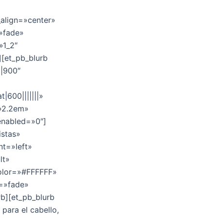
_align=»center»
=»fade»
»1_2″
][et_pb_blurb
||900″
|600|||||||»
=»2.2em»
enabled=»0″]
istas»
nt=»left»
lt»
color=»#FFFFFF»
e=»fade»
rb][et_pb_blurb
para el cabello,