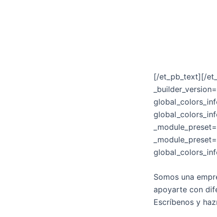
Empresa registr
Envíos internaci
Productos elabor
[/et_pb_text][/e
_builder_version
global_colors_in
global_colors_in
_module_preset=»
_module_preset=»
global_colors_in
Somos una empres
apoyarte con dif
Escríbenos y ha