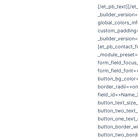
[/et_pb_text][/e
_builder_version
global_colors_in
custom_padding=»
_builder_version
[et_pb_contact_f
_module_preset=
form_field_focu
form_field_font=
button_bg_color
border_radii=»on
field_id=»Name_2
button_text_size
button_two_text_
button_one_text_
button_border_w
button_two_bord