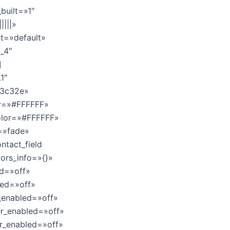
built=»1″
||||»
et=»default»
_4″
]
1″
23c32e»
or=»#FFFFFF»
color=»#FFFFFF»
=»fade»
ntact_field
lors_info=»{}»
ed=»off»
led=»off»
_enabled=»off»
er_enabled=»off»
r_enabled=»off»