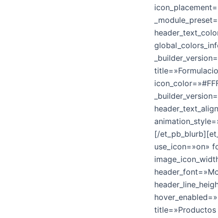
icon_placement=»
_module_preset=»
header_text_colo
global_colors_in
_builder_version
title=»Formulaci
icon_color=»#FF
_builder_version
header_text_alig
animation_style=
[/et_pb_blurb][et
use_icon=»on» fo
image_icon_width
header_font=»Mon
header_line_heig
hover_enabled=»0
title=»Productos