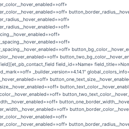
er_color__hover_enabled=»off»
er_color__hover_enabled=»off» button_border_radius__hov
er_radius__hover_enabled=»off»
er_radius__hover_enabled=»off»
acing__hover_enabled=»off»
r_spacing__hover_enabled=»off»
r_spacing__hover_enabled=»off» button_bg_color__hover_
olor__hover_enabled=»off» button_two_bg_color__hover_e
field][et_pb_contact_field field_id=»Name» field_title=»N
d_mark=»off» _builder_version=»4.14.1″ global_colors_info
__hover_enabled=»off» button_one_text_size__hover_enabl
size__hover_enabled=»off» button_text_color__hover_enab
color__hover_enabled=»off» button_two_text_color__hover
idth__hover_enabled=»off» button_one_border_width__hov
er_width__hover_enabled=»off» button_border_color__hove
er_color__hover_enabled=»off»
er_color__hover_enabled=»off» button_border_radius__hov