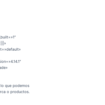
built=»1″
|||»
et=»default»
ion=»4.14.1″
fade»
r lo que podemos
rca o productos.