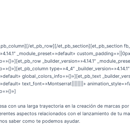
ada en FDA
onales
ados con Certificados de Calidad y Códigos de Rastreo
t_pb_column][/et_pb_row][/et_pb_section][et_pb_section fb_
=»4.14.1″ _module_preset=»default» custom_padding=»||0px
fo=»{}»][et_pb_row _builder_version=»4.14.1″ _module_pres
fo=»{}»][et_pb_column type=»4_4″ _builder_version=»4.14.1″
default» global_colors_info=»{}»][et_pb_text _builder_vers
default» text_font=»Montserrat||||||||» animation_style=»
fo=»{}»]
a con una larga trayectoria en la creación de marcas po
erentes aspectos relacionados con el lanzamiento de tu ma
znos saber como te podemos ayudar.