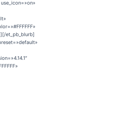
.» use_icon=»on»
lt»
color=»#FFFFFF»
][/et_pb_blurb]
preset=»default»
ion=»4.14.1″
#FFFFFF»
 los cuales
internacionales