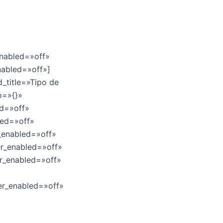
enabled=»off»
nabled=»off»]
d_title=»Tipo de
o=»{}»
ed=»off»
led=»off»
_enabled=»off»
er_enabled=»off»
r_enabled=»off»
er_enabled=»off»