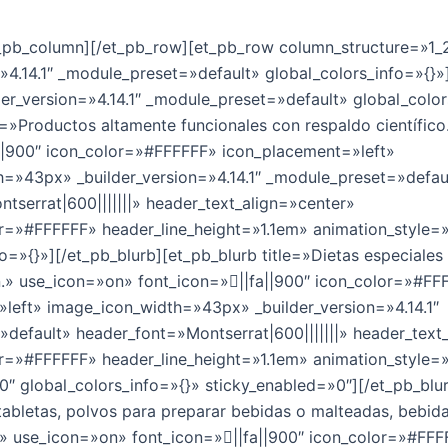
t_pb_column][/et_pb_row][et_pb_row column_structure=»1_2
=»4.14.1″ _module_preset=»default» global_colors_info=»{}
der_version=»4.14.1″ _module_preset=»default» global_color
le=»Productos altamente funcionales con respaldo científic
||900″ icon_color=»#FFFFFF» icon_placement=»left»
=»43px» _builder_version=»4.14.1″ _module_preset=»defau
tserrat|600|||||||» header_text_align=»center»
r=»#FFFFFF» header_line_height=»1.1em» animation_style=
fo=»{}»][/et_pb_blurb][et_pb_blurb title=»Dietas especiale
en.» use_icon=»on» font_icon=»||fa||900″ icon_color=»#FF
left» image_icon_width=»43px» _builder_version=»4.14.1″
default» header_font=»Montserrat|600|||||||» header_text
r=»#FFFFFF» header_line_height=»1.1em» animation_style=
″ global_colors_info=»{}» sticky_enabled=»0″][/et_pb_blu
tabletas, polvos para preparar bebidas o malteadas, bebida
c.» use_icon=»on» font_icon=»||fa||900″ icon_color=»#FF