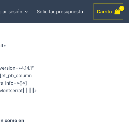
Carrito
ciar sesión
Solicitar presupuesto
lt»
ersion=»4.14.1″
][et_pb_column
rs_info=»{}»]
ntserrat||||||||»
ón como en