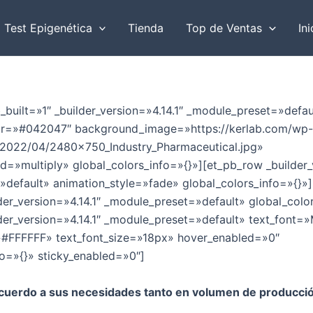
r
Test Epigenética
Tienda
Top de Ventas
Ini
_built=»1″ _builder_version=»4.14.1″ _module_preset=»defau
r=»#042047″ background_image=»https://kerlab.com/wp-
/2022/04/2480x750_Industry_Pharmaceutical.jpg»
=»multiply» global_colors_info=»{}»][et_pb_row _builder_v
default» animation_style=»fade» global_colors_info=»{}»
der_version=»4.14.1″ _module_preset=»default» global_colo
der_version=»4.14.1″ _module_preset=»default» text_font=»Mo
»#FFFFFF» text_font_size=»18px» hover_enabled=»0″
fo=»{}» sticky_enabled=»0″]
cuerdo a sus necesidades tanto en volumen de producci