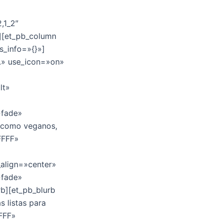
,1_2″
»][et_pb_column
s_info=»{}»]
o.» use_icon=»on»
lt»
»fade»
s como veganos,
FFFF»
_align=»center»
»fade»
rb][et_pb_blurb
s listas para
FFFF»