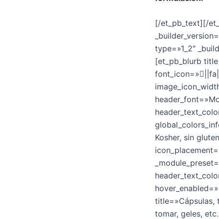
[/et_pb_text][/e
_builder_version
type=»1_2″ _buil
[et_pb_blurb tit
font_icon=»||fa
image_icon_width
header_font=»Mon
header_text_colo
global_colors_in
Kosher, sin glut
icon_placement=»
_module_preset=»
header_text_colo
hover_enabled=»0
title=»Cápsulas, 
tomar, geles, et