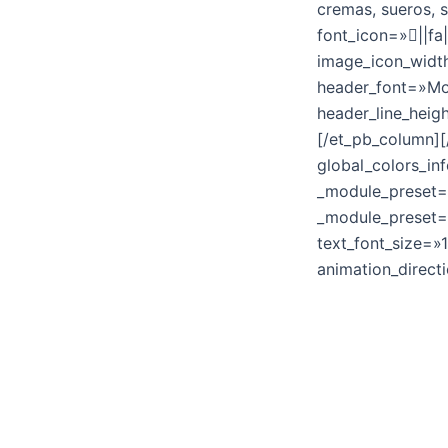
cremas, sueros, s
font_icon=»||fa
image_icon_width
header_font=»Mon
header_line_heig
[/et_pb_column][
global_colors_in
_module_preset=»
_module_preset=»
text_font_size=»
animation_directi
También contamos
puede
escoger pa
Elaborados en Mé
en materia de ca