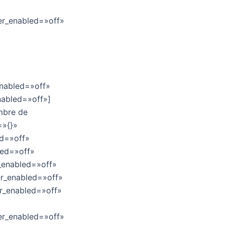
er_enabled=»off»
enabled=»off»
nabled=»off»]
ombre de
=»{}»
ed=»off»
led=»off»
_enabled=»off»
er_enabled=»off»
r_enabled=»off»
er_enabled=»off»