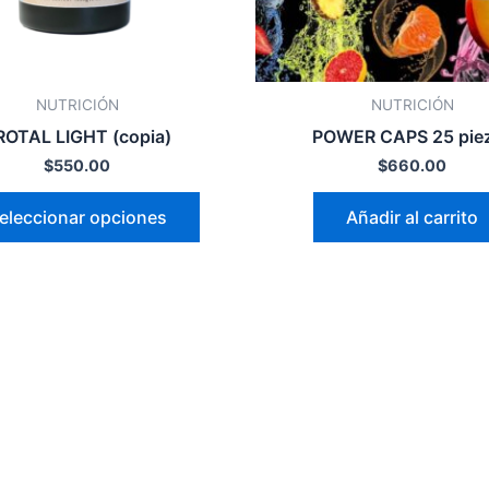
pueden
elegir
en
la
NUTRICIÓN
NUTRICIÓN
página
ROTAL LIGHT (copia)
POWER CAPS 25 pie
de
$
550.00
$
660.00
producto
eleccionar opciones
Añadir al carrito