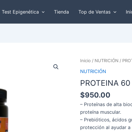
r
Test Epigenética
Tienda
Top de Ventas
Ini
PROTEINA
Inicio
/
NUTRICIÓN
/ PRO
60
NUTRICIÓN
Y
PROTEINA 60 
+
cantidad
$
950.00
– Proteínas de alta bio
proteína muscular.
– Prebióticos, ácidos g
protección al ayudar a