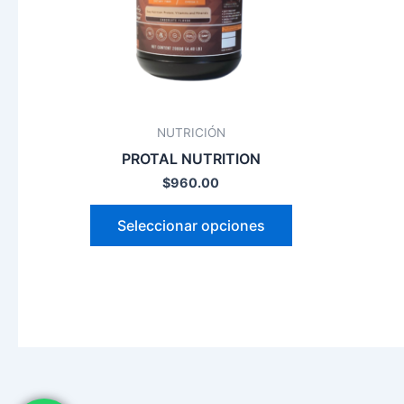
opciones
se
pueden
elegir
en
la
NUTRICIÓN
página
PROTAL NUTRITION
de
$
960.00
producto
Seleccionar opciones