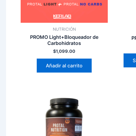
NUTRICIÓN
PROMO Light+Bloqueador de
P
Carbohidratos
$
1,099.00
S
Añadir al carrito
Este
producto
tiene
múltiples
variantes.
Las