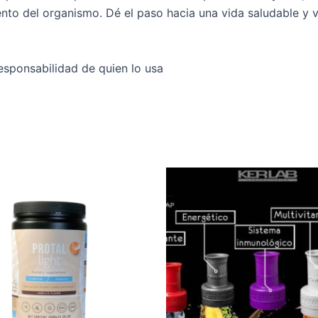
ento del organismo. Dé el paso hacia una vida saludable y 
esponsabilidad de quien lo usa
Este
producto
tiene
múltiples
variantes.
Las
opciones
se