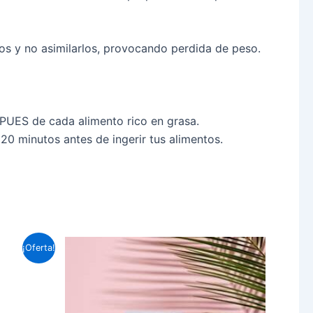
 y no asimilarlos, provocando perdida de peso.
UES de cada alimento rico en grasa.
minutos antes de ingerir tus alimentos.
El
¡Oferta!
precio
actual
es:
.
$4,000.00.