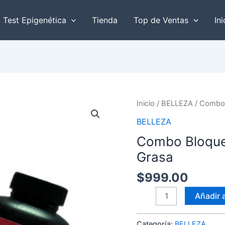
r
Test Epigenética
Tienda
Top de Ventas
Ini
Combo
Inicio
/
BELLEZA
/ Combo 
Bloqueador
BELLEZA
de
Combo Bloque
Carbohidratos
Grasa
y
Grasa
$
999.00
cantidad
Añadir a
Categoría:
BELLEZA