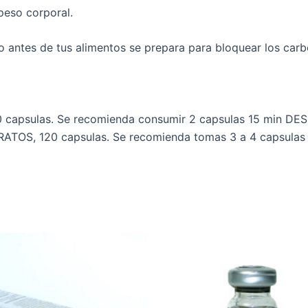
peso corporal.
es de tus alimentos se prepara para bloquear los carbos
apsulas. Se recomienda consumir 2 capsulas 15 min DESP
, 120 capsulas. Se recomienda tomas 3 a 4 capsulas 20 
El
precio
original
era:
$4,500.00