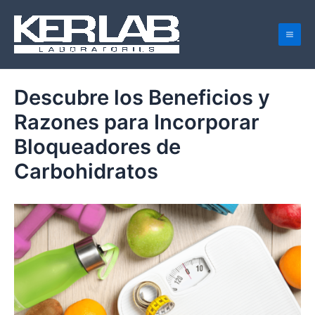
Ir
Navegación
Mai
al
de
Men
contenido
entradas
Descubre los Beneficios y
Razones para Incorporar
Bloqueadores de
Carbohidratos