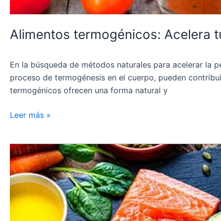
Alimentos termogénicos: Acelera t
En la búsqueda de métodos naturales para acelerar la pé
proceso de termogénesis en el cuerpo, pueden contribui
termogénicos ofrecen una forma natural y
Leer más »
La
importancia
de
las
porciones:
Cómo