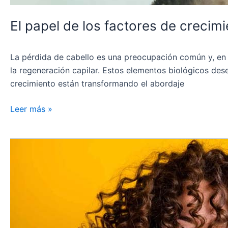
El papel de los factores de crecimi
La pérdida de cabello es una preocupación común y, en 
la regeneración capilar. Estos elementos biológicos de
crecimiento están transformando el abordaje
Leer más »
Secretos
para
un
cabello
saludable:
Incorporando
el