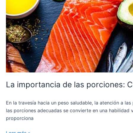
evitar
el
sobrepeso
sin
contar
calorías
La importancia de las porciones: C
En la travesía hacia un peso saludable, la atención a l
las porciones adecuadas se convierte en una habilidad v
proporciona
Leer más »