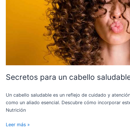
suero
capilar
a
tu
rutina
diaria
Secretos para un cabello saludable:
Un cabello saludable es un reflejo de cuidado y atenció
como un aliado esencial. Descubre cómo incorporar este 
Nutrición
Leer más »