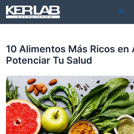
Ir
Navegación
Busca
al
de
contenido
entradas
10 Alimentos Más Ricos en 
Potenciar Tu Salud