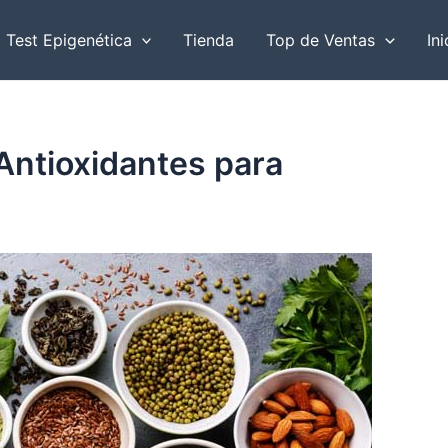
r
Test Epigenética
Tienda
Top de Ventas
Ini
Antioxidantes para