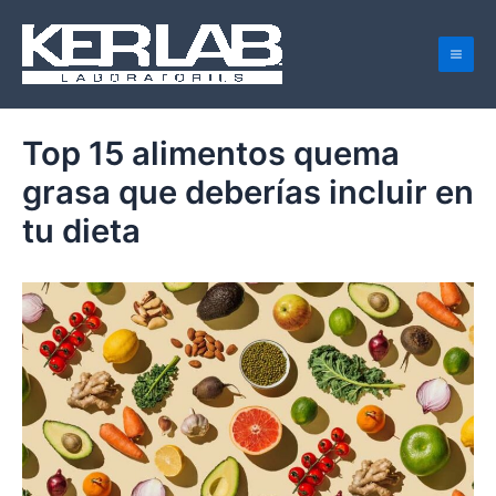
Ir
Navegación
Mai
al
de
Men
contenido
entradas
Top 15 alimentos quema
grasa que deberías incluir en
tu dieta