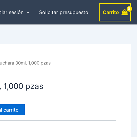
Carrito
ciar sesión
Solicitar presupuesto
uchara 30ml, 1,000 pzas
 1,000 pzas
l carrito
r