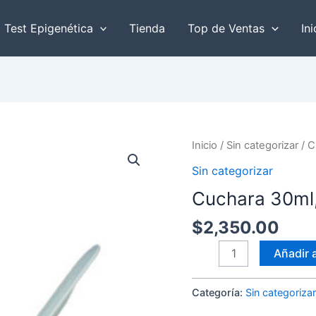
r
Test Epigenética
Tienda
Top de Ventas
Ini
Cuchara
Inicio
/
Sin categorizar
/ C
30ml,
Sin categorizar
1,000
Cuchara 30ml,
pzas
cantidad
$
2,350.00
Añadir a
Categoría:
Sin categoriza