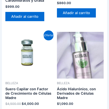
Carbohidratos y Grasa
$
860.00
$
999.00
Añadir al carrito
Añadir al carrito
El
El
¡Oferta!
precio
precio
original
actual
era:
es:
$4,500.00.
$4,000.00.
BELLEZA
BELLEZA
Suero Capilar con Factor
Ácido Hialurónico, con
de Crecimiento de Células
Derivados de Células
Madre
Madre
$
4,500.00
$
4,000.00
$
1,090.00